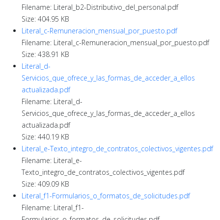
Filename: Literal_b2-Distributivo_del_personal.pdf
Size: 404.95 KB
Literal_c-Remuneracion_mensual_por_puesto.pdf
Filename: Literal_c-Remuneracion_mensual_por_puesto.pdf
Size: 438.91 KB
Literal_d-
Servicios_que_ofrece_y_las_formas_de_acceder_a_ellos
actualizada.pdf
Filename: Literal_d-
Servicios_que_ofrece_y_las_formas_de_acceder_a_ellos
actualizada.pdf
Size: 440.19 KB
Literal_e-Texto_integro_de_contratos_colectivos_vigentes.pdf
Filename: Literal_e-
Texto_integro_de_contratos_colectivos_vigentes.pdf
Size: 409.09 KB
Literal_f1-Formularios_o_formatos_de_solicitudes.pdf
Filename: Literal_f1-
Formularios_o_formatos_de_solicitudes.pdf